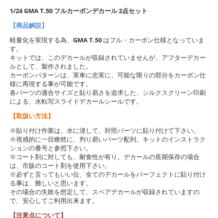
1/24 GMA T.50 フルカーボンデカール 2点セット
【商品解説】
軽量化を実現する為、
GMA T.50
はフル・カーボン仕様となっていま
す。
キットでは、このデカールが収録されていませんが、アフターデカー
ルとして、製作されました。
カーボンパターンは、実車に忠実に、可能な限りの部分をカーボン仕
様に再現する事が可能です。
各パーツの適合サイズと貼り易さを追求した、シルクスクリーン印刷
による、水転写スライドデカールシールです。
【取扱い方法】
※貼り付け作業は、水に浸して、対照パーツに貼り付けて下さい。
※視感的に一目瞭然に、判り易いパーツ配列。キットのインストラク
ションの番号と参照下さい。
※コート剤に対しても、耐食性が有り。デカールの長期保存の場合
は、市販のコート剤を使用下さい。
※必ずと言ってもいい位、全てのデカールをパーフェクトに貼り付け
る事は、難しいと思います。
その場合の失敗を想定して、スペアデカールが収録されていますの
で、安心してご利用出来ます。
【注意点について】