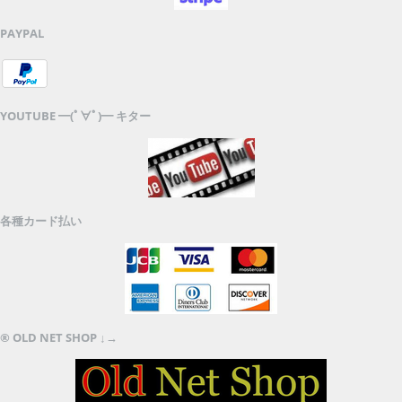
PAYPAL
YOUTUBE ━(ﾟ∀ﾟ)━ キター
各種カード払い
® OLD NET SHOP ↓→