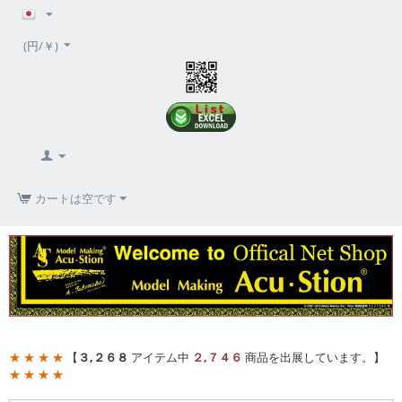
(円/￥)
カートは空です
★ ★ ★ ★
【
３,２６８
アイテム中
２,７４６
商品を出展しています。】
★ ★ ★ ★