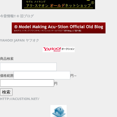
今昔情報!! ® 旧ブログ
YAHOO! JAPAN ヤフオク
商品検索
価格範囲
円～
円
HTTP://ACUSTION.NET/