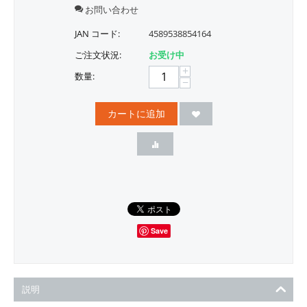
お問い合わせ
JAN コード:
4589538854164
ご注文状況:
お受け中
+
数量:
−
カートに追加
Save
説明