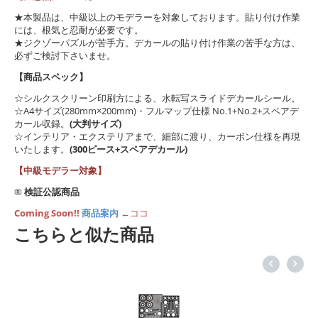
★本製品は、中級以上のモデラーを対象しております。貼り付け作業
には、根気と忍耐が必要です。
★ジクゾーパズルが苦手方。デカールの貼り付け作業の苦手な方は、
必ずご検討下さいませ。
【商品スペック】
☆シルクスクリーン印刷方による、水転写スライドデカールシール。
☆A4サイズ(280mm×200mm)・フルマップ仕様 No.1+No.2+スペアデ
カール収録。
(大判サイズ)
☆インテリア・エクステリアまで、細部に渡り、カーボン仕様を再現
いたします。
(300ピース+スペアデカール)
【中級モデラー対象】
®
検証公認商品
Coming Soon!!
商品案内
←ココ
こちらと似た商品