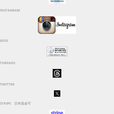
INSTAGRAM
@SSL
THREADS
TWITTER
STRIPE 日本送金可