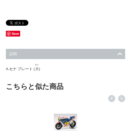
Save
説明
ダイ
A.セナ プレート (
大
)
こちらと似た商品