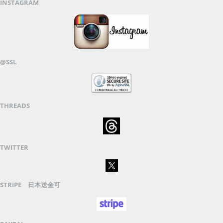
INSTAGRAM
@SSL
THREADS
TWITTER
STRIPE 日本送金可