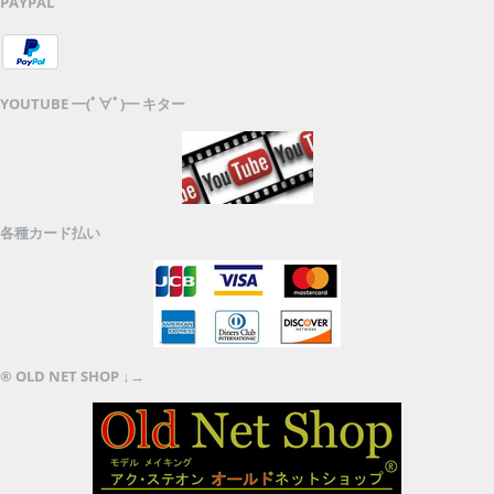
PAYPAL
YOUTUBE ━(ﾟ∀ﾟ)━ キター
各種カード払い
® OLD NET SHOP ↓→