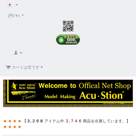
(円/￥)
カートは空です
★ ★ ★ ★
【
３,２６８
アイテム中
２,７４６
商品を出展しています。】
★ ★ ★ ★