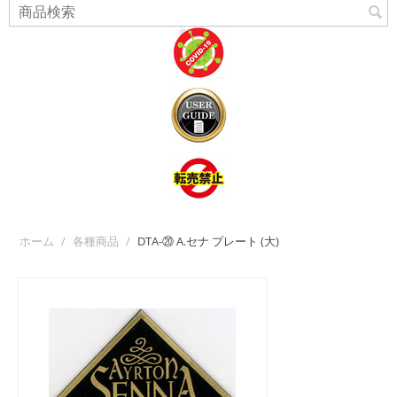
ホーム
/
各種商品
/
DTA-⑳ A.セナ プレート (大)