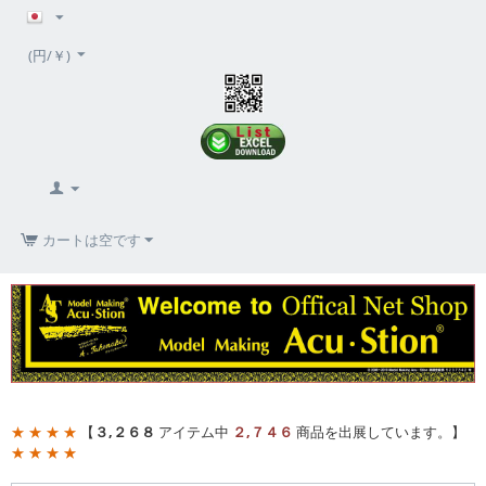
(円/￥)
カートは空です
★ ★ ★ ★
【
３,２６８
アイテム中
２,７４６
商品を出展しています。】
★ ★ ★ ★