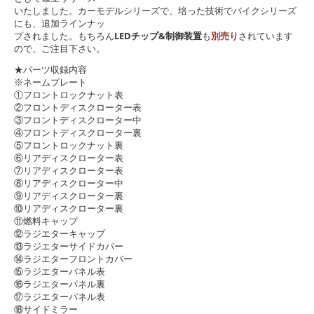
いたしました。カーモデルシリーズで、培った技術でバイクシリーズ
にも、追加ラインナッ
プされました。もちろん
LEDチップ&
制御装置
も
別売り
されています
ので、ご注目下さい。
★パーツ収録内容
※ネームプレート
①フロントロックナット表
②フロントディスクローター表
③フロントディスクローター中
④フロントディスクローター裏
⑤フロントロックナット裏
⑥リアディスクローター表
⑦リアディスクローター表
⑧リアディスクローター中
⑨リアディスクローター裏
⑩リアディスクローター裏
⑪燃料キャップ
⑫ラジエターキャップ
⑬ラジエターサイドカバー
⑭ラジエターフロントカバー
⑮ラジエターパネル表
⑯ラジエターパネル裏
⑰ラジエターパネル表
⑱サイドミラー