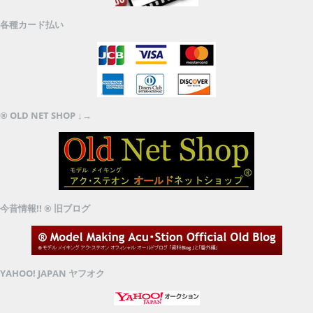
各種カード払い
® OLD NET SHOP ↓→
今昔情報!! ® 旧ブログ
YAHOO! JAPAN ヤフオク