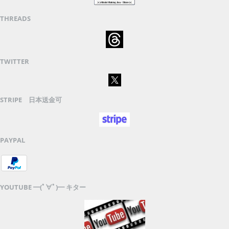
THREADS
TWITTER
STRIPE 日本送金可
PAYPAL
YOUTUBE ━(ﾟ∀ﾟ)━ キター