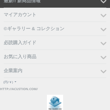
最新!! 新商品情報
マイアカウント
©ギャラリー & コレクション
必読購入ガイド
お気に入り商品
企業案内
(円/￥)
HTTP://ACUSTION.COM/