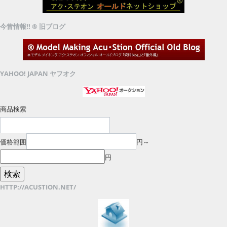
今昔情報!! ® 旧ブログ
YAHOO! JAPAN ヤフオク
商品検索
価格範囲
円～
円
HTTP://ACUSTION.NET/