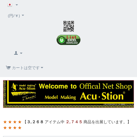
(円/￥)
カートは空です
★ ★ ★ ★
【
３,２６８
アイテム中
２,７４５
商品を出展しています。】
★ ★ ★ ★