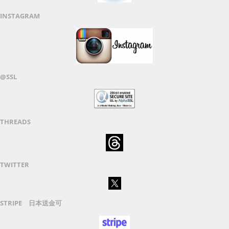
INSTAGRAM
@SSL
THREADS
TWITTER
STRIPE 日本送金可