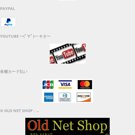
PAYPAL
YOUTUBE ━(ﾟ∀ﾟ)━ キター
各種カード払い
® OLD NET SHOP ↓→