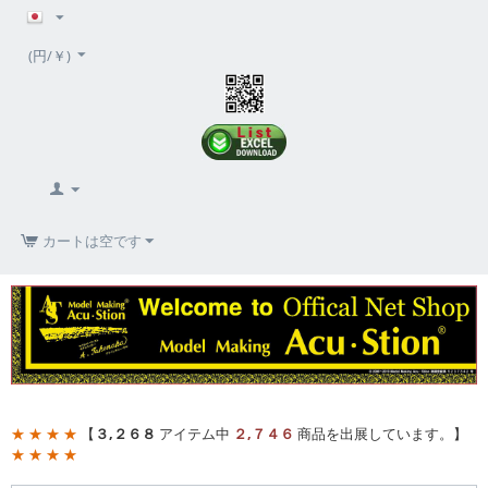
(円/￥)
カートは空です
★ ★ ★ ★
【
３,２６８
アイテム中
２,７４６
商品を出展しています。】
★ ★ ★ ★