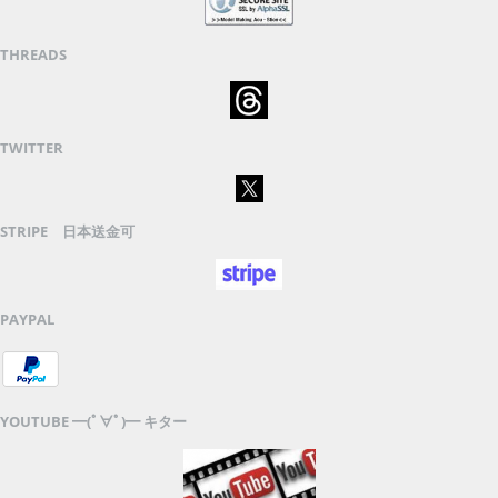
THREADS
TWITTER
STRIPE 日本送金可
PAYPAL
YOUTUBE ━(ﾟ∀ﾟ)━ キター