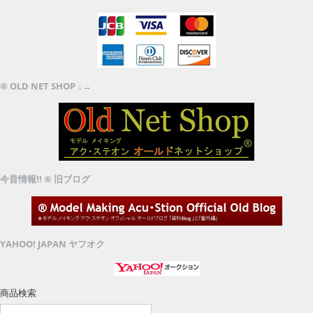
® OLD NET SHOP ↓→
今昔情報!! ® 旧ブログ
YAHOO! JAPAN ヤフオク
商品検索