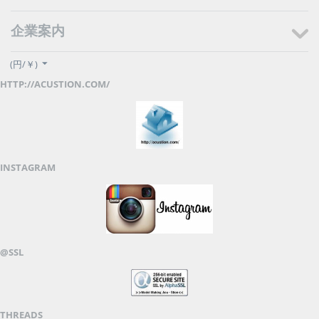
企業案内
(円/￥)
HTTP://ACUSTION.COM/
INSTAGRAM
@SSL
THREADS