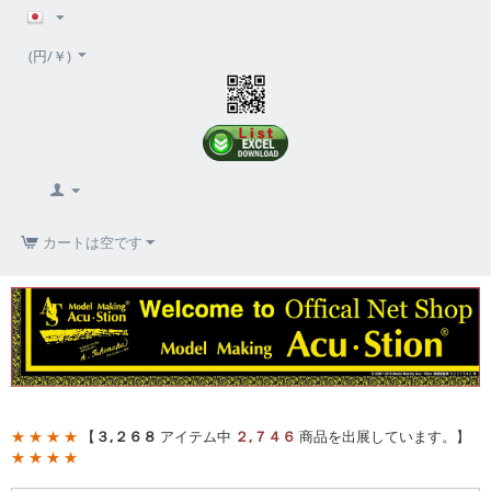
(円/￥)
カートは空です
★ ★ ★ ★
【
３,２６８
アイテム中
２,７４６
商品を出展しています。】
★ ★ ★ ★