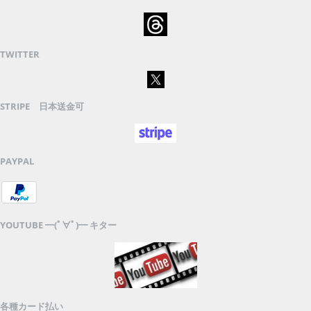
TWITTER
STRIPE 日本送金可
PAYPAL
YOUTUBE ━(ﾟ∀ﾟ)━ キター
各種カード払い