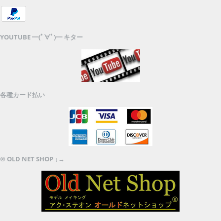
YOUTUBE ━(ﾟ∀ﾟ)━ キター
各種カード払い
® OLD NET SHOP ↓→