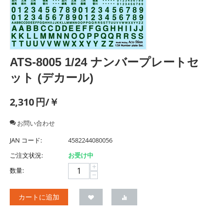
ATS-8005 1/24 ナンバープレートセ
ット (デカール)
2,310
円/￥
お問い合わせ
JAN コード:
4582244080056
ご注文状況:
お受け中
+
数量:
−
カートに追加