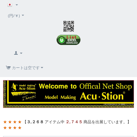
(円/￥)
カートは空です
★ ★ ★ ★
【
３,２６８
アイテム中
２,７４５
商品を出展しています。】
★ ★ ★ ★