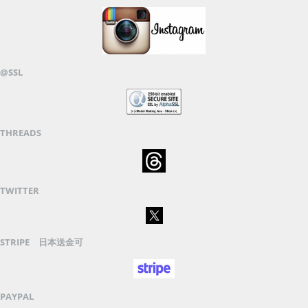
@SSL
THREADS
TWITTER
STRIPE 日本送金可
PAYPAL