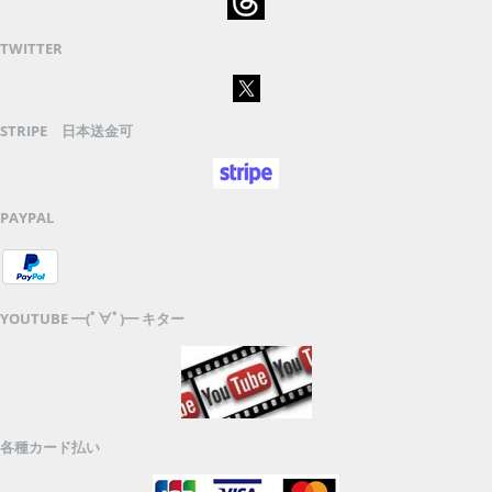
TWITTER
STRIPE 日本送金可
PAYPAL
YOUTUBE ━(ﾟ∀ﾟ)━ キター
各種カード払い