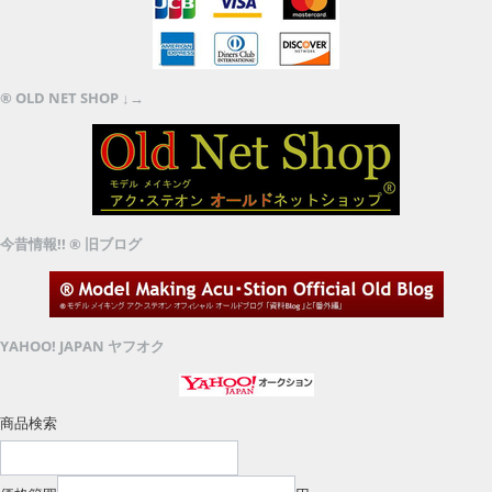
® OLD NET SHOP ↓→
今昔情報!! ® 旧ブログ
YAHOO! JAPAN ヤフオク
商品検索