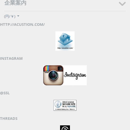
企業案内
(円/￥)
HTTP://ACUSTION.COM/
INSTAGRAM
@SSL
THREADS