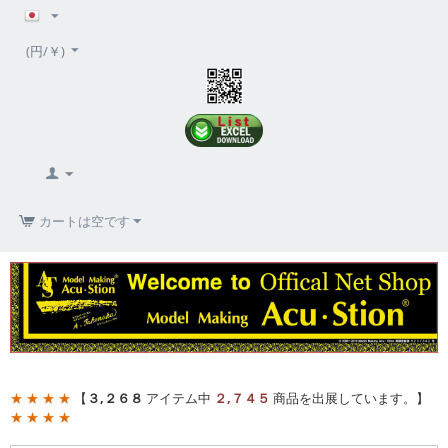
(円/￥)
カートは空です
★ ★ ★ ★
【
３,２６８
アイテム中
２,７４５
商品を出展しています。】
★ ★ ★ ★