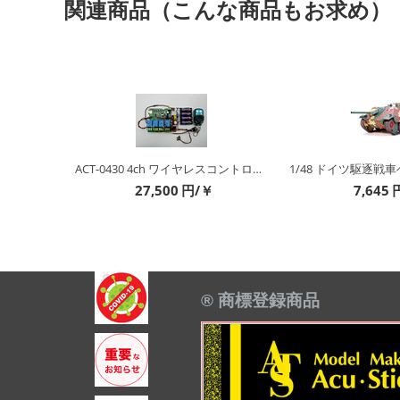
関連商品（こんな商品もお求め）
ATS-8529 1/12 メッシュ 菱形 特大サイズ
ACT-0430 4ch ワイヤレスコントローラー/制御装置 (WiFi+電波) (キット&完成品）
27,500
円/￥
7,645
® 商標登録商品