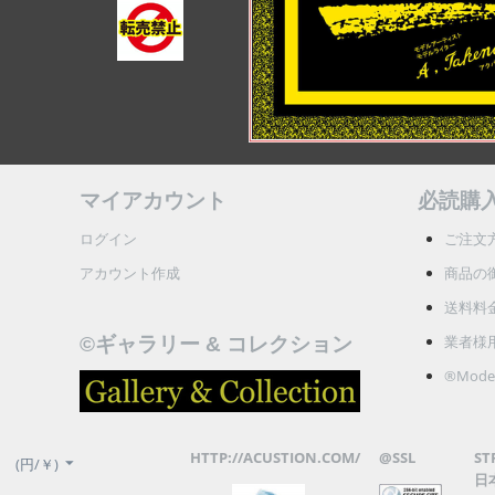
マイアカウント
必読購
ログイン
ご注文
アカウント作成
商品の
送料料
業者様
©ギャラリー & コレクション
®Model
HTTP://ACUSTION.COM/
@SSL
ST
(円/￥)
日