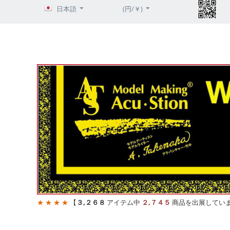
日本語
(円/￥)
★ ★ ★ ★
【
３,２６８
アイテム中
２,７４５
商品を出展してい