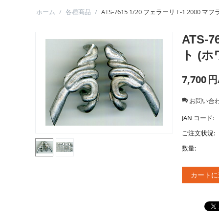
ホーム
/
各種商品
/
ATS-7615 1/20 フェラーリ F-1 20
ATS-
ト (
7,700
円
お問い合
JAN コード:
ご注文状況:
数量:
カートに