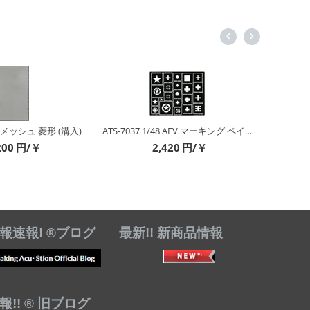
/12 メッシュ 菱形 (溝入)
ATS-7037 1/48 AFV マーキング ペイント テンプレート セット
200
円/￥
2,420
円/￥
報速報! ®ブログ
最新!! 新商品情報
!! ® 旧ブログ