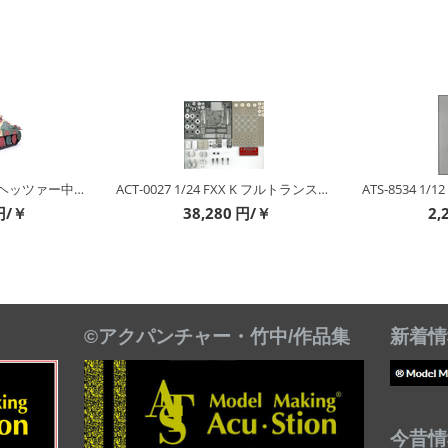
1/48 ドイツ駆逐戦車ヘッツァー中期生産型 セット
ACT-0027 1/24 FXX K フルトランスセット
ATS-8534 1
円/￥
38,280
円/￥
2,
©アクパンチャー・竹中/作品集
新着情
今昔情報