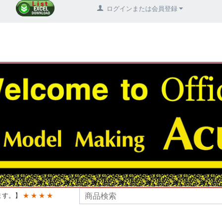
ログインまたは会員登録
ます。】
★ ★ ★ ★