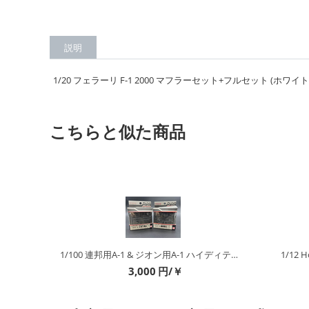
説明
1/20 フェラーリ F-1 2000 マフラーセット+フルセット (ホワイ
こちらと似た商品
ルミ
1/100 連邦用A-1 & ジオン用A-1 ハイディティールマニピュレーター 1 エクストラ ガレージキットパーツ
1/12
3,000
円/￥