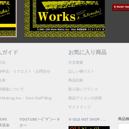
入ガイド
お気に入り商品
方法
注文検索
御申込・リクエスト・お問合せ
ほしい物リスト
金表
商品比較
用業販について
取り扱いブランド
 Making Acu・Stion Staff Blog
商品アイコンの説明
サイトマップ
商品
RIPE
YOUTUBE ━(ﾟ∀ﾟ)━ キ
® OLD NET SHOP ↓→
本送金
ター