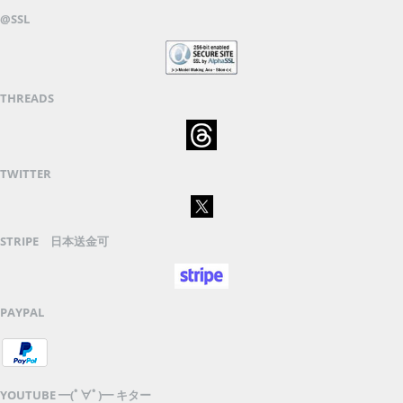
@SSL
THREADS
TWITTER
STRIPE 日本送金可
PAYPAL
YOUTUBE ━(ﾟ∀ﾟ)━ キター