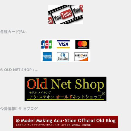
各種カード払い
® OLD NET SHOP ↓→
今昔情報!! ® 旧ブログ