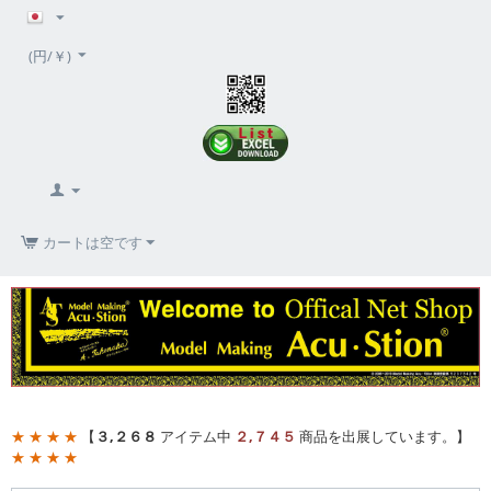
(円/￥)
カートは空です
★ ★ ★ ★
【
３,２６８
アイテム中
２,７４５
商品を出展しています。】
★ ★ ★ ★