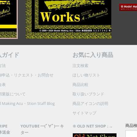
入ガイド
お気に入り商品
方法
注文検索
御申込・リクエスト・お問合せ
ほしい物リスト
金表
商品比較
用業販について
取り扱いブランド
 Making Acu・Stion Staff Blog
商品アイコンの説明
サイトマップ
商品
RIPE
YOUTUBE ━(ﾟ∀ﾟ)━ キ
® OLD NET SHOP ↓→
本送金
ター