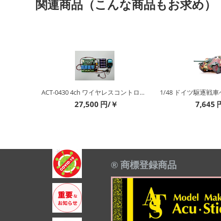
関連商品（こんな商品もお求め）
ATS-8529 1/12 メッシュ 菱形 特大サイズ
ACT-0430 4ch ワイヤレスコントローラー/制御装置 (WiFi+電波) (キット&完成品）
27,500
円/￥
7,645
® 商標登録商品