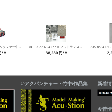
1/48 ドイツ駆逐戦車ヘッツァー中期生産型 セット
ACT-0027 1/24 FXX K フルトランスセット
ATS-8534 1
円/￥
38,280
円/￥
2,
©アクパンチャー・竹中/作品集
新着情
今昔情報