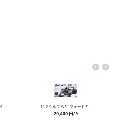
-1
1/12 カワサキ忍者 ZX-12R
3,300
円/￥