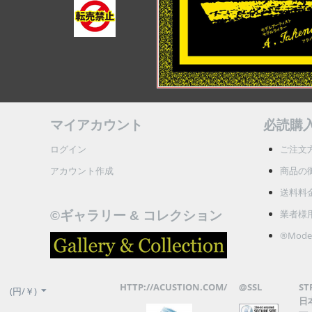
マイアカウント
必読購
ログイン
ご注文
アカウント作成
商品の
送料料
業者様
©ギャラリー & コレクション
®Model
HTTP://ACUSTION.COM/
@SSL
ST
(円/￥)
日