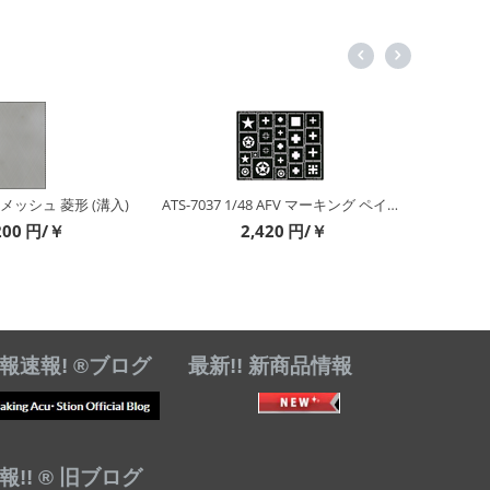
/12 メッシュ 菱形 (溝入)
ATS-7037 1/48 AFV マーキング ペイント テンプレート セット
200
円/￥
2,420
円/￥
報速報! ®ブログ
最新!! 新商品情報
!! ® 旧ブログ