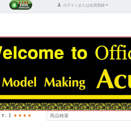
ログインまたは会員登録
ます。】
★ ★ ★ ★