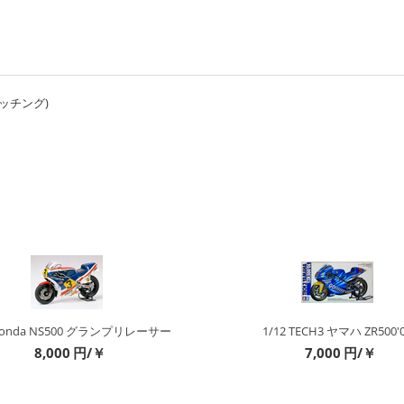
エッチング)
/12 TECH3 ヤマハ ZR500'01
1/12 ウルフ WR1 フォード F
7,000
円/￥
20,400
円/￥