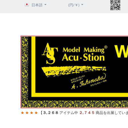
日本語
(円/￥)
★ ★ ★ ★
【
３,２６８
アイテム中
２,７４５
商品を出展してい