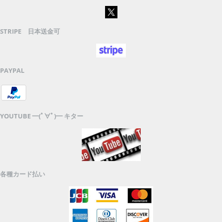
STRIPE 日本送金可
PAYPAL
YOUTUBE ━(ﾟ∀ﾟ)━ キター
各種カード払い