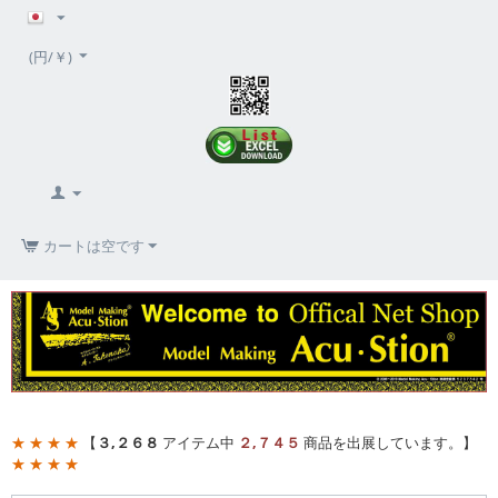
(円/￥)
カートは空です
★ ★ ★ ★
【
３,２６８
アイテム中
２,７４５
商品を出展しています。】
★ ★ ★ ★