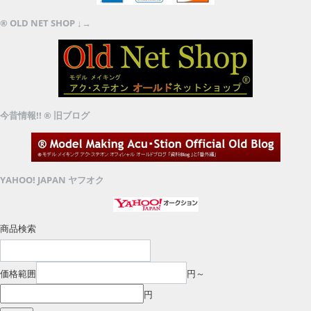
® OLD NET SHOP ↓→
今昔情報!! ® 旧ブログ
YAHOO! JAPAN ヤフオク
商品検索
価格範囲
円～
円