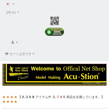
(円/￥)
カートは空です
★ ★ ★ ★
【
３,２６８
アイテム中
２,７４５
商品を出展しています。】
★ ★ ★ ★