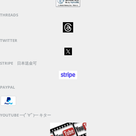
THREADS
TWITTER
STRIPE 日本送金可
PAYPAL
YOUTUBE ━(ﾟ∀ﾟ)━ キター