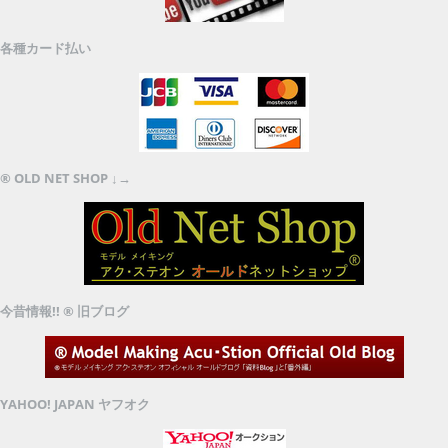
各種カード払い
® OLD NET SHOP ↓→
今昔情報!! ® 旧ブログ
YAHOO! JAPAN ヤフオク