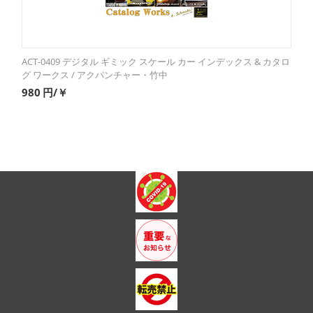
ACT-0409 デジタル ギミック スケール カー インデックス & カタロ
グ ワークス / アクパンチャー・竹中
980
円/￥