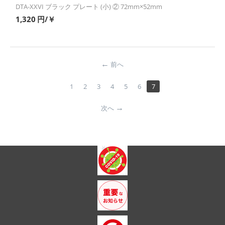
DTA-XXVI ブラック プレート (小) ② 72mm×52mm
1,320
円/￥
前へ
1
2
3
4
5
6
7
次へ