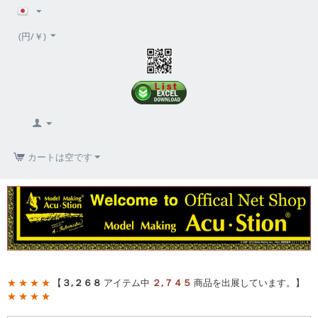
(円/￥)
カートは空です
★ ★ ★ ★
【
３,２６８
アイテム中
２,７４５
商品を出展しています。】
★ ★ ★ ★