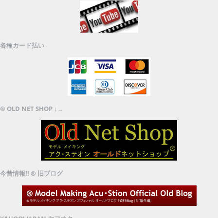
各種カード払い
® OLD NET SHOP ↓→
今昔情報!! ® 旧ブログ