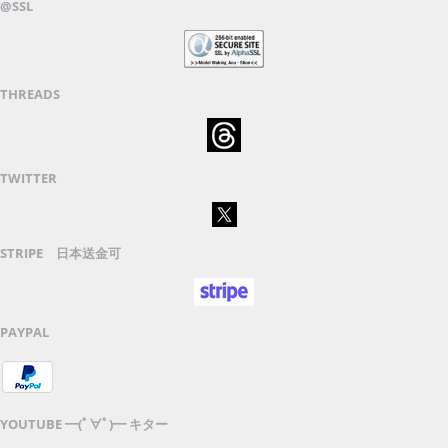
@SSL
THREADS
TWITTER
STRIPE 日本送金可
PAYPAL
YOUTUBE ━(ﾟ∀ﾟ)━ キター