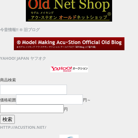
今昔情報!! ® 旧ブログ
YAHOO! JAPAN ヤフオク
商品検索
価格範囲
円～
円
HTTP://ACUSTION.NET/