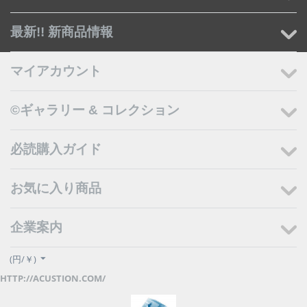
最新!! 新商品情報
マイアカウント
©ギャラリー & コレクション
必読購入ガイド
お気に入り商品
企業案内
(円/￥)
HTTP://ACUSTION.COM/