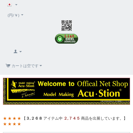
(円/￥)
カートは空です
★ ★ ★ ★
【
３,２６８
アイテム中
２,７４５
商品を出展しています。】
★ ★ ★ ★