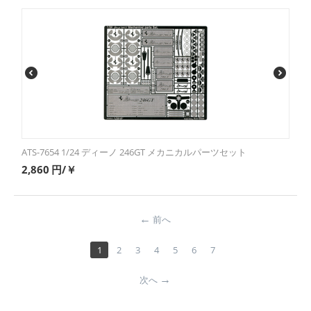
ATS-7654 1/24 ディーノ 246GT メカニカルパーツセット
2,860
円/￥
前へ
1
2
3
4
5
6
7
次へ