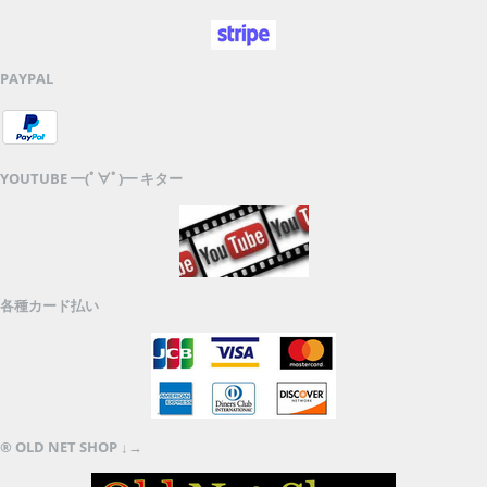
PAYPAL
YOUTUBE ━(ﾟ∀ﾟ)━ キター
各種カード払い
® OLD NET SHOP ↓→