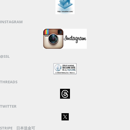
INSTAGRAM
@SSL
THREADS
TWITTER
STRIPE 日本送金可