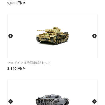
5,060
円/￥
1/48 ドイツ Ⅲ号戦車L型 セット
8,140
円/￥