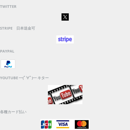
TWITTER
STRIPE 日本送金可
PAYPAL
YOUTUBE ━(ﾟ∀ﾟ)━ キター
各種カード払い