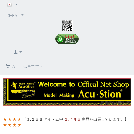
(円/￥)
カートは空です
★ ★ ★ ★
【
３,２６８
アイテム中
２,７４６
商品を出展しています。】
★ ★ ★ ★