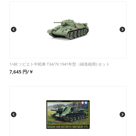
1/48 ソビエト中戦車 T34/76 1941年型（鋳造砲塔) セット
7,645
円/￥