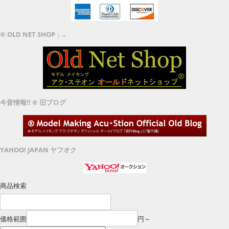
® OLD NET SHOP ↓→
今昔情報!! ® 旧ブログ
YAHOO! JAPAN ヤフオク
商品検索
価格範囲
円～