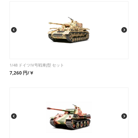
1/48 ドイツIV号戦車J型 セット
7,260
円/￥