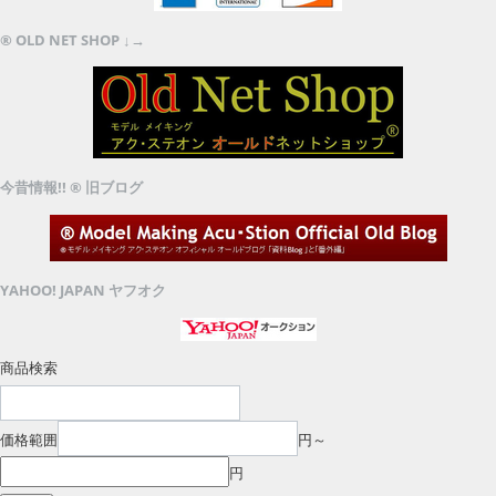
® OLD NET SHOP ↓→
今昔情報!! ® 旧ブログ
YAHOO! JAPAN ヤフオク
商品検索
価格範囲
円～
円