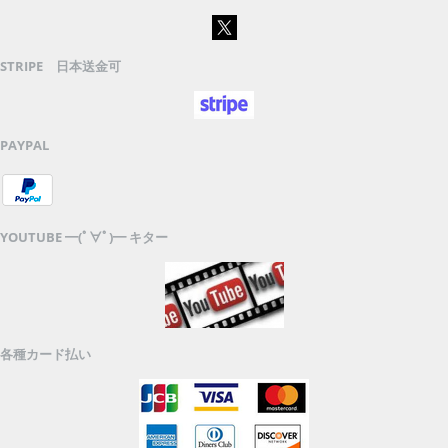
STRIPE 日本送金可
PAYPAL
YOUTUBE ━(ﾟ∀ﾟ)━ キター
各種カード払い