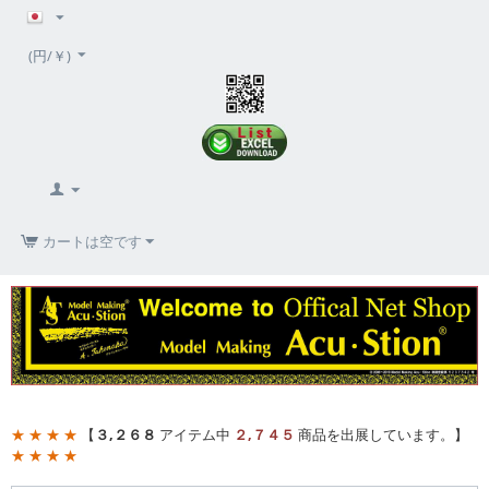
(円/￥)
カートは空です
★ ★ ★ ★
【
３,２６８
アイテム中
２,７４５
商品を出展しています。】
★ ★ ★ ★