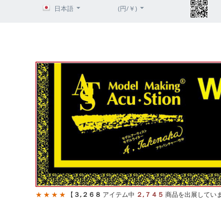
日本語
(円/￥)
★ ★ ★ ★
【
３,２６８
アイテム中
２,７４５
商品を出展してい