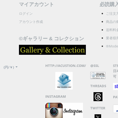
マイアカウント
必読購
ログイン
ご注文
アカウント作成
商品の
送料料
業者様
©ギャラリー & コレクション
®Model
HTTP://ACUSTION.COM/
@SSL
ST
(円/￥)
日
可
THREADS
INSTAGRAM
PA
TWITTER