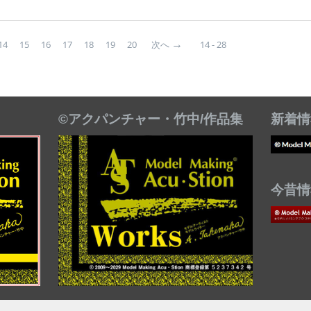
14
15
16
17
18
19
20
次へ
14 - 28
©アクパンチャー・竹中/作品集
新着情
今昔情報