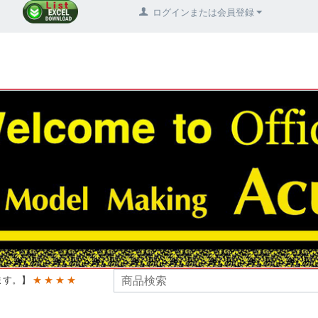
ログインまたは会員登録
ます。】
★ ★ ★ ★