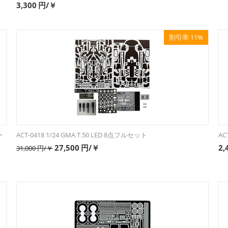
3,300
円/￥
割引率 11%
ー
ACT-0418 1/24 GMA T.50 LED 8点フルセット
AC
27,500
円/￥
2,
31,000
円/￥