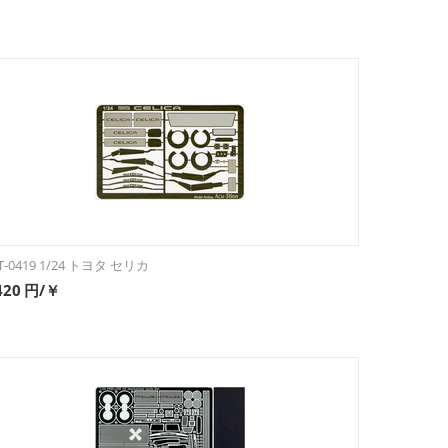
T-0419 1/24 トヨタ セリカ
420
円/￥