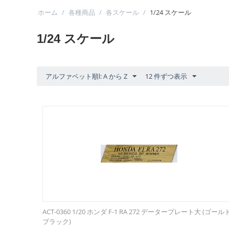
ホーム
/
各種商品
/
各スケール
/
1/24 スケール
1/24 スケール
アルファベット順l: A から Z
12 件ずつ表示
ACT-0360 1/20 ホンダ F-1 RA 272 データープレート大 (ゴール
ブラック)