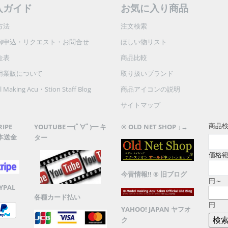
入ガイド
お気に入り商品
方法
注文検索
御申込・リクエスト・お問合せ
ほしい物リスト
金表
商品比較
用業販について
取り扱いブランド
 Making Acu・Stion Staff Blog
商品アイコンの説明
サイトマップ
商品
RIPE
YOUTUBE ━(ﾟ∀ﾟ)━ キ
® OLD NET SHOP ↓→
本送金
ター
価格
今昔情報!! ® 旧ブログ
円～
YPAL
各種カード払い
円
YAHOO! JAPAN ヤフオ
ク