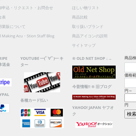
御申込・リクエスト・お問合せ
ほしい物リスト
金表
商品比較
用業販について
取り扱いブランド
 Making Acu・Stion Staff Blog
商品アイコンの説明
サイトマップ
商品
RIPE
YOUTUBE ━(ﾟ∀ﾟ)━ キ
® OLD NET SHOP ↓→
本送金
ター
価格
今昔情報!! ® 旧ブログ
円～
YPAL
各種カード払い
円
YAHOO! JAPAN ヤフオ
ク