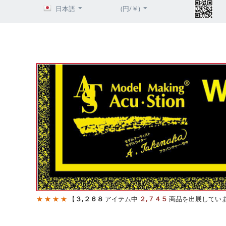
日本語
(円/￥)
★ ★ ★ ★
【
３,２６８
アイテム中
２,７４５
商品を出展してい