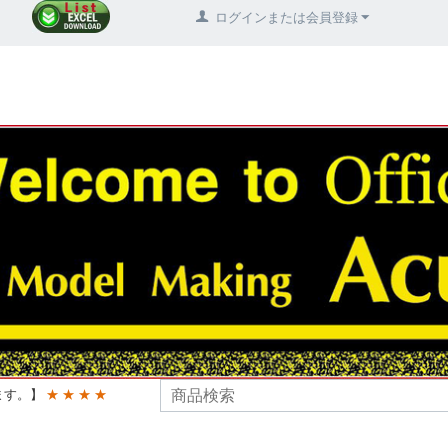
ログインまたは会員登録
ます。】
★ ★ ★ ★