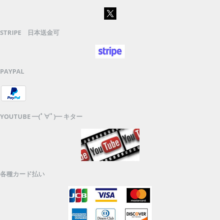
STRIPE 日本送金可
PAYPAL
YOUTUBE ━(ﾟ∀ﾟ)━ キター
各種カード払い