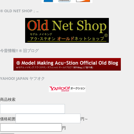
® OLD NET SHOP ↓→
今昔情報!! ® 旧ブログ
YAHOO! JAPAN ヤフオク
商品検索
価格範囲
円～
円