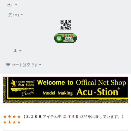
(円/￥)
カートは空です
★ ★ ★ ★
【
３,２６８
アイテム中
２,７４５
商品を出展しています。】
★ ★ ★ ★